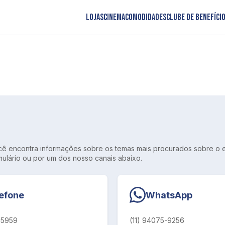
Lojas
Cinema
Comodidades
Clube de benefíci
cê encontra informações sobre os temas mais procurados sobre o
mulário ou por um dos nosso canais abaixo.
efone
WhatsApp
-5959
(11) 94075-9256