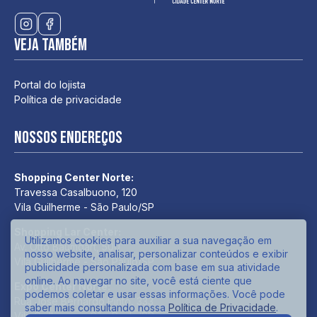
Veja também
Portal do lojista
Política de privacidade
Nossos endereços
Shopping Center Norte:
Travessa Casalbuono, 120
Vila Guilherme - São Paulo/SP
Shopping Lar Center:
Utilizamos cookies para auxiliar a sua navegação em
Av. Otto Baumgart, 500
nosso website, analisar, personalizar conteúdos e exibir
Vila Guilherme - São Paulo/SP
publicidade personalizada com base em sua atividade
online. Ao navegar no site, você está ciente que
Expo Center Norte:
podemos coletar e usar essas informações. Você pode
Rua José Bernardo Pinto, 333
saber mais consultando nossa
Política de Privacidade
.
Vila Guilherme - São Paulo/SP