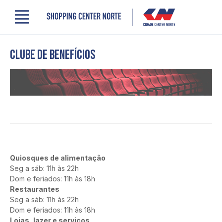
Menu
Lojas
Cinema
Clube de benefícios
Comodidades
Clube de benefícios
Novidades
Quem somos
Localização
Contato
Cidade Center Norte
Quiosques de alimentação
Seg a sáb: 11h às 22h
Dom e feriados: 11h às 18h
Restaurantes
Seg a sáb: 11h às 22h
Dom e feriados: 11h às 18h
Lojas, lazer e serviços